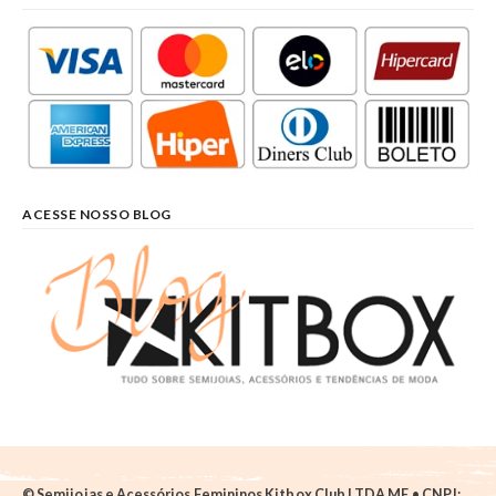
ACESSE NOSSO BLOG
© Semijoias e Acessórios Femininos Kitbox Club LTDA ME • CNPJ: