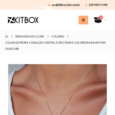
sac@kitboxclub.com.br
(19) 99517-9749
0
SEMIJOIAS DO CLUBE
COLARES
COLAR DE PEDRA CORAÇÃO CRISTAL E ZIRCÔNIAS COLORIDAS BANHO EM
OURO 18K