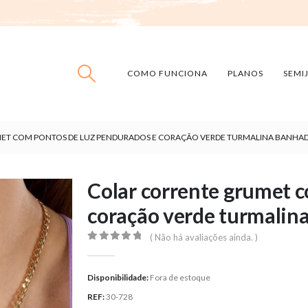
COMO FUNCIONA
PLANOS
SEMI
ET COM PONTOS DE LUZ PENDURADOS E CORAÇÃO VERDE TURMALINA BANHA
Colar corrente grumet c
coração verde turmalin
( Não há avaliações ainda. )
0
out of 5
Disponibilidade:
Fora de estoque
REF:
30-728