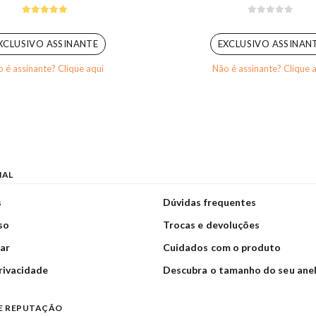
5.00
out of 5
0
out of 5
XCLUSIVO ASSINANTE
EXCLUSIVO ASSINAN
 é assinante? Clique aqui
Não é assinante? Clique 
NAL
s
Dúvidas frequentes
so
Trocas e devoluções
ar
Cuidados com o produto
privacidade
Descubra o tamanho do seu ane
E REPUTAÇÃO