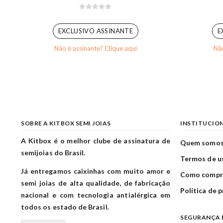
0
out of 5
EXCLUSIVO ASSINANTE
E
Não é assinante? Clique aqui
Não
SOBRE A KITBOX SEMI JOIAS
INSTITUCIO
A Kitbox é o melhor clube de assinatura de
Quem somo
semijoias do Brasil.
Termos de u
Já entregamos caixinhas com muito amor e
Como compr
semi joias de alta qualidade, de fabricação
Política de 
nacional e com tecnologia antialérgica em
todos os estado de Brasil.
SEGURANÇA 