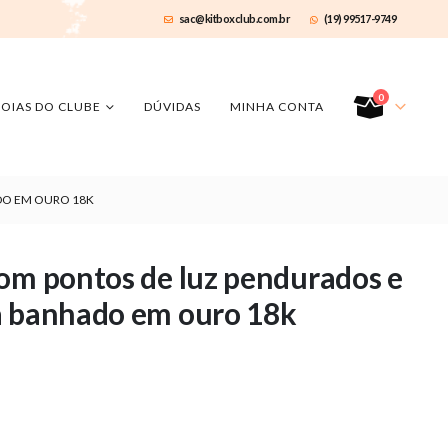
sac@kitboxclub.com.br
(19) 99517-9749
0
JOIAS DO CLUBE
DÚVIDAS
MINHA CONTA
DO EM OURO 18K
om pontos de luz pendurados e
a banhado em ouro 18k