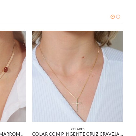
COLARES
CHOKER FITA COM PEDRAS MARROM BANHADO EM OURO 18K
COLAR COM PINGENTE CRUZ CRAVEJADO BANHADO EM OURO 18K