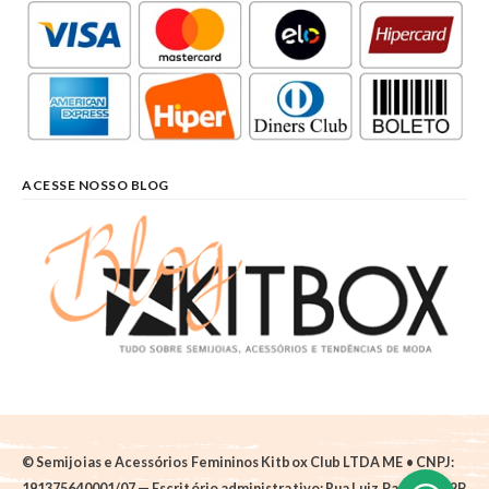
ACESSE NOSSO BLOG
© Semijoias e Acessórios Femininos Kitbox Club LTDA ME • CNPJ:
191375640001/07 — Escritório administrativo: Rua Luiz Pantano, 62B