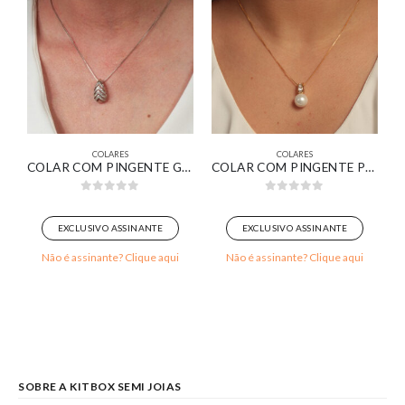
COLARES
COLARES
CÔNIAS CRISTAL BANHADO EM OURO BRANCO
COLAR COM PINGENTE GOTA COM LISTRAS CRAVEJADA BANHADO EM OURO BRANCO
COLAR COM PINGENTE PÉROLA COM CONTRA ARGOLA CRAVEJADA BANHADA EM OURO 18K
0
out of 5
0
out of 5
EXCLUSIVO ASSINANTE
EXCLUSIVO ASSINANTE
Não é assinante? Clique aqui
Não é assinante? Clique aqui
SOBRE A KITBOX SEMI JOIAS