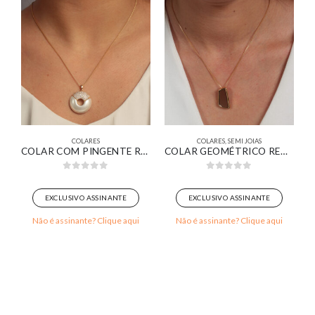
COLARES
COLARES
,
SEMI JOIAS
OMOS OVAIS LISOS BANHADO EM OURO BRANCO
COLAR COM PINGENTE REDONDO MEIO PÉROLA MEIO CRAVEJADO BANHADO EM OURO 18K
COLAR GEOMÉTRICO RETANGULAR ORGÂNICO RESINADO MARROM BANHADO EM OURO 18K
0
out of 5
0
out of 5
EXCLUSIVO ASSINANTE
EXCLUSIVO ASSINANTE
Não é assinante? Clique aqui
Não é assinante? Clique aqui