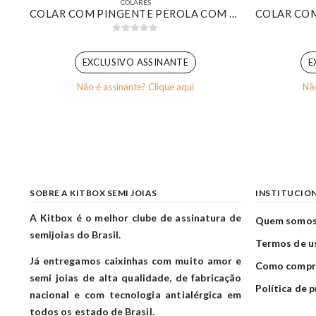
COLARES
ESCAPULÁRIO CORRENTE DE BOLINHAS COM PINGENTE DE CORAÇÃO COM CRUZ AO MEIO E ESPIRITO SANTO CRAVEJADO BANHADO EM OURO 18K
COLAR COM PINGENTE PÉROLA COM CONTRA ARGOLA CRAVEJADA BANHADA EM OURO 18K
0
out of 5
EXCLUSIVO ASSINANTE
E
Não é assinante? Clique aqui
Não
SOBRE A KITBOX SEMI JOIAS
INSTITUCIO
A Kitbox é o melhor clube de assinatura de
Quem somo
semijoias do Brasil.
Termos de u
Já entregamos caixinhas com muito amor e
Como compr
semi joias de alta qualidade, de fabricação
Política de 
nacional e com tecnologia antialérgica em
todos os estado de Brasil.