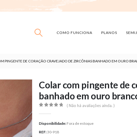
COMO FUNCIONA
PLANOS
SEMI
M PINGENTE DE CORAÇÃO CRAVEJADO DE ZIRCÔNIAS BANHADO EM OURO BR
Colar com pingente de c
banhado em ouro branc
( Não há avaliações ainda. )
0
out of 5
Disponibilidade:
Fora de estoque
REF:
30-918