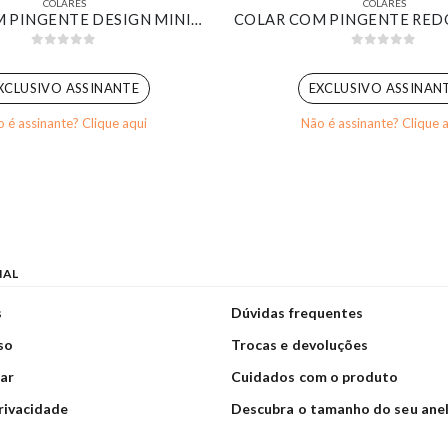
COLARES
COLARES
COLAR COM PINGENTE DESIGN MINIMALISTA DELICADO BANHADO EM OURO BRANCO
0
out of 5
0
out of 5
XCLUSIVO ASSINANTE
EXCLUSIVO ASSINAN
 é assinante? Clique aqui
Não é assinante? Clique 
NAL
s
Dúvidas frequentes
so
Trocas e devoluções
ar
Cuidados com o produto
privacidade
Descubra o tamanho do seu ane