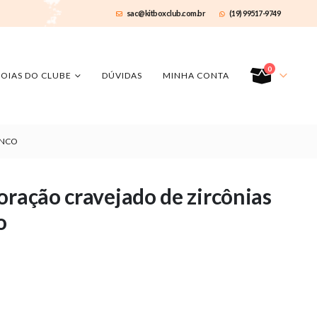
sac@kitboxclub.com.br
(19) 99517-9749
0
JOIAS DO CLUBE
DÚVIDAS
MINHA CONTA
ANCO
oração cravejado de zircônias
o