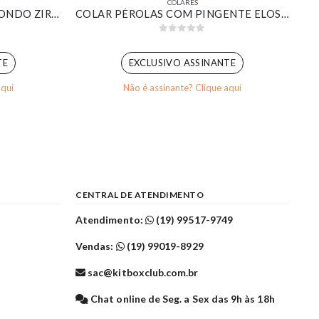
COLARES
COLAR COM PINGENTE REDONDO ZIRCÔNIA ESMERALDA BANHADA EM OURO BRANCO
COLAR PÉROLAS COM PINGENTE ELOS OVAIS BANHADO EM OURO BRANCO
0
out of 5
TE
EXCLUSIVO ASSINANTE
aqui
Não é assinante? Clique aqui
CENTRAL DE ATENDIMENTO
Atendimento:
(19) 99517-9749
Vendas:
(19) 99019-8929
sac@kitboxclub.com.br
l
Chat online de Seg. a Sex das 9h às 18h