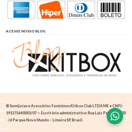
ACESSE NOSSO BLOG
© Semijoias e Acessórios Femininos Kitbox Club LTDA ME • CNPJ:
191375640001/07 — Escritório administrativo: Rua Luiz Pantano, 62B
- Jd Parque Novo Mundo – Limeira SP, Brasil.