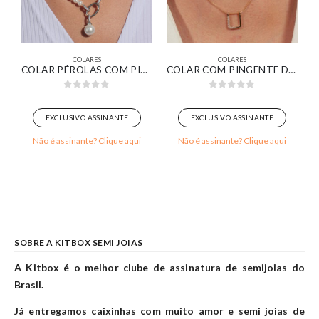
COLARES
COLARES
RO 18K
COLAR PÉROLAS COM PINGENTE ELOS OVAIS BANHADO EM OURO BRANCO
COLAR COM PINGENTE DESIGN MINIMALISTA DELICADO BANHADO EM OURO 18K
0
out of 5
0
out of 5
EXCLUSIVO ASSINANTE
EXCLUSIVO ASSINANTE
Não é assinante? Clique aqui
Não é assinante? Clique aqui
SOBRE A KITBOX SEMI JOIAS
A Kitbox é o melhor clube de assinatura de semijoias do
Brasil.
Já entregamos caixinhas com muito amor e semi joias de