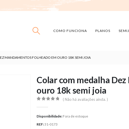
COMO FUNCIONA
PLANOS
SEMI
EZ MANDAMENTOS FOLHEADO EM OURO 18K SEMI JOIA
Colar com medalha Dez
ouro 18k semi joia
( Não há avaliações ainda. )
0
out of 5
Disponibilidade:
Fora de estoque
REF:
31-0173