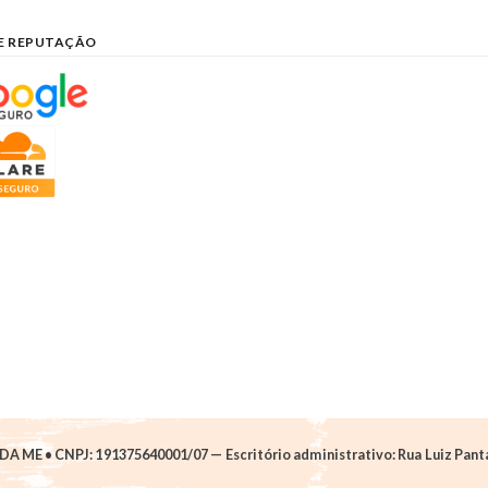
E REPUTAÇÃO
A ME • CNPJ: 191375640001/07 — Escritório administrativo: Rua Luiz Pantan