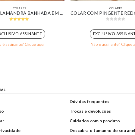
COLARES
COLARES
CHOKER SALAMANDRA BANHADA EM OURO BRANCO
5.00
out of 5
0
out of 5
XCLUSIVO ASSINANTE
EXCLUSIVO ASSINAN
 é assinante? Clique aqui
Não é assinante? Clique 
NAL
s
Dúvidas frequentes
so
Trocas e devoluções
ar
Cuidados com o produto
privacidade
Descubra o tamanho do seu ane