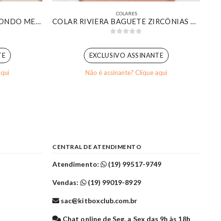
COLARES
COLAR COM PINGENTE REDONDO MEIO PÉROLA MEIO CRAVEJADO BANHADO EM OURO 18K
COLAR RIVIERA BAGUETE ZIRCÔNIAS CRISTAL BANHADO EM OURO 18K
0
out of 5
TE
EXCLUSIVO ASSINANTE
aqui
Não é assinante? Clique aqui
CENTRAL DE ATENDIMENTO
Atendimento:
(19) 99517-9749
Vendas:
(19) 99019-8929
sac@kitboxclub.com.br
l
Chat online de Seg. a Sex das 9h às 18h