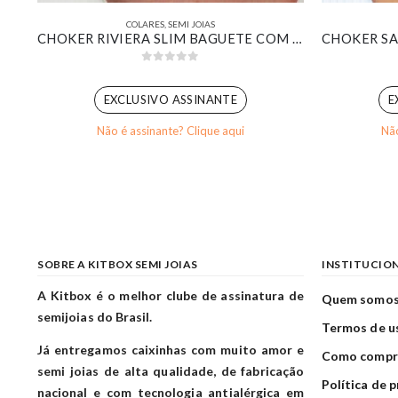
COLARES
,
SEMI JOIAS
COLAR COM PINGENTE DE CORAÇÃO MADREPÉROLA DETALHES CRAVEJADO BANHADO EM OURO 18K
CHOKER RIVIERA SLIM BAGUETE COM PINGENTE DE CORAÇÃO LISO BANHADO EM OURO 18K
0
out of 5
EXCLUSIVO ASSINANTE
E
Não é assinante? Clique aqui
Não
SOBRE A KITBOX SEMI JOIAS
INSTITUCIO
A Kitbox é o melhor clube de assinatura de
Quem somo
semijoias do Brasil.
Termos de u
Já entregamos caixinhas com muito amor e
Como compr
semi joias de alta qualidade, de fabricação
Política de 
nacional e com tecnologia antialérgica em