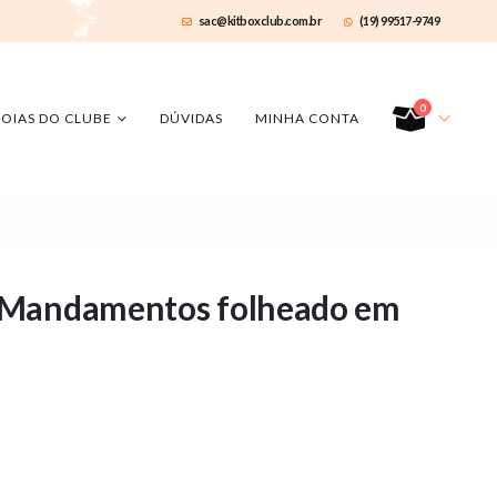
sac@kitboxclub.com.br
(19) 99517-9749
0
JOIAS DO CLUBE
DÚVIDAS
MINHA CONTA
 Mandamentos folheado em