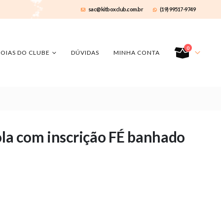
sac@kitboxclub.com.br
(19) 99517-9749
0
JOIAS DO CLUBE
DÚVIDAS
MINHA CONTA
ola com inscrição FÉ banhado