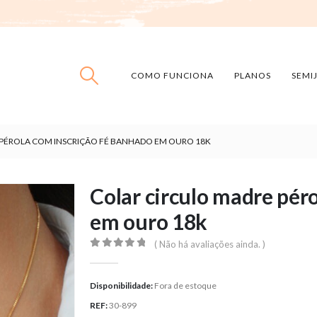
COMO FUNCIONA
PLANOS
SEMI
PÉROLA COM INSCRIÇÃO FÉ BANHADO EM OURO 18K
Colar circulo madre pér
em ouro 18k
( Não há avaliações ainda. )
0
out of 5
Disponibilidade:
Fora de estoque
REF:
30-899