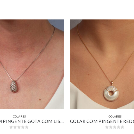
COLARES
COLARES
COLAR COM PINGENTE GOTA COM LISTRAS CRAVEJADA BANHADO EM OURO BRANCO
0
out of 5
0
out of 5