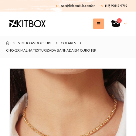
sac@kitboxclub.com.br
(19) 99517-9749
0
SEMIJOIAS DO CLUBE
COLARES
CHOKER MALHA TEXTURIZADA BANHADA EM OURO 18K