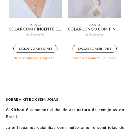
COLARES
COLARES
A BANHADO EM OURO 18K
COLAR COM PINGENTE CRUZ CRAVEJADO BANHADO EM OURO 18K
COLAR LONGO COM PINGENTE REDONDO FIOS LISOS E CRAVEJADOS BANHADO EM OURO 18K
0
out of 5
0
out of 5
EXCLUSIVO ASSINANTE
EXCLUSIVO ASSINANTE
Não é assinante? Clique aqui
Não é assinante? Clique aqui
SOBRE A KITBOX SEMI JOIAS
A Kitbox é o melhor clube de assinatura de semijoias do
Brasil.
Já entregamos caixinhas com muito amor e semi joias de