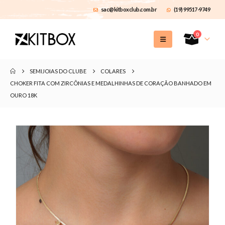
sac@kitboxclub.com.br
(19) 99517-9749
0
SEMIJOIAS DO CLUBE
COLARES
CHOKER FITA COM ZIRCÔNIAS E MEDALHINHAS DE CORAÇÃO BANHADO EM
OURO 18K