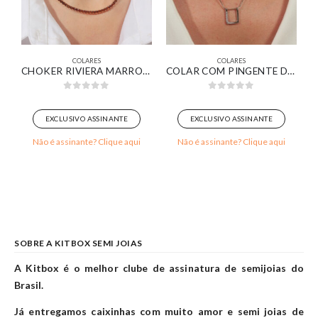
COLARES
COLARES
VIERA BAGUETE ZIRCÔNIAS CRISTAL BANHADO EM OURO 18K
CHOKER RIVIERA MARROM BANHADO EM OURO 18K
COLAR COM PINGENTE DESIGN MINIMALISTA DELICADO BANHADO EM OURO BRANCO
0
out of 5
0
out of 5
EXCLUSIVO ASSINANTE
EXCLUSIVO ASSINANTE
Não é assinante? Clique aqui
Não é assinante? Clique aqui
SOBRE A KITBOX SEMI JOIAS
A Kitbox é o melhor clube de assinatura de semijoias do
Brasil.
Já entregamos caixinhas com muito amor e semi joias de