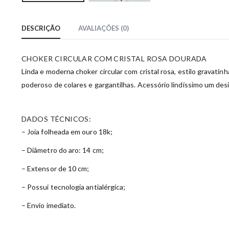
DESCRIÇÃO
AVALIAÇÕES (0)
CHOKER CIRCULAR COM CRISTAL ROSA DOURADA
Linda e moderna choker circular com cristal rosa, estilo gravatin
poderoso de colares e gargantilhas. Acessório lindíssimo um desi
DADOS TÉCNICOS:
– Joia folheada em ouro 18k;
– Diâmetro do aro: 14 cm;
– Extensor de 10 cm;
– Possui tecnologia antialérgica;
– Envio imediato.