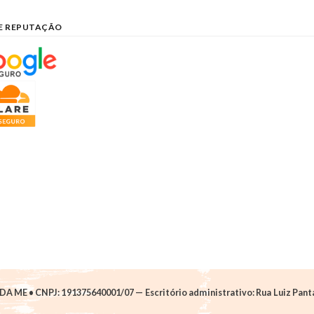
E REPUTAÇÃO
A ME • CNPJ: 191375640001/07 — Escritório administrativo: Rua Luiz Pantan