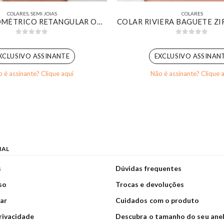
COLARES
,
SEMI JOIAS
COLARES
COLAR GEOMÉTRICO RETANGULAR ORGÂNICO RESINADO MARROM BANHADO EM OURO 18K
0
out of 5
0
out of 5
XCLUSIVO ASSINANTE
EXCLUSIVO ASSINAN
 é assinante? Clique aqui
Não é assinante? Clique 
NAL
s
Dúvidas frequentes
so
Trocas e devoluções
ar
Cuidados com o produto
privacidade
Descubra o tamanho do seu ane