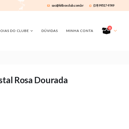
sac@kitboxclub.com.br
(19) 99517-9749
0
JOIAS DO CLUBE
DÚVIDAS
MINHA CONTA
stal Rosa Dourada