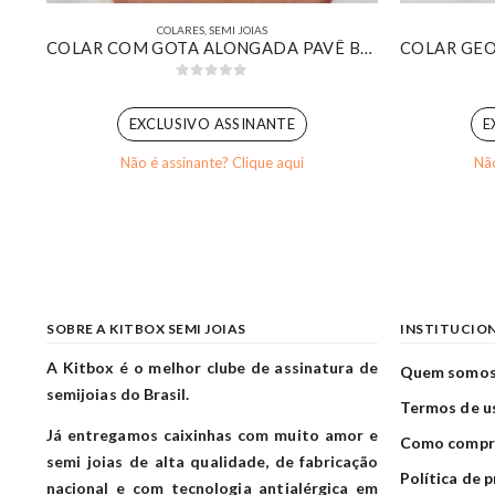
COLARES
,
SEMI JOIAS
CHOKER RIVIERA ZIRCÔNIAS INTERCALADAS VERDE E CRISTAL BANHADO EM OURO BRANCO
COLAR COM GOTA ALONGADA PAVÊ BANHADO EM OURO 18K
0
out of 5
EXCLUSIVO ASSINANTE
E
Não é assinante? Clique aqui
Não
SOBRE A KITBOX SEMI JOIAS
INSTITUCIO
A Kitbox é o melhor clube de assinatura de
Quem somo
semijoias do Brasil.
Termos de u
Já entregamos caixinhas com muito amor e
Como compr
semi joias de alta qualidade, de fabricação
Política de 
nacional e com tecnologia antialérgica em