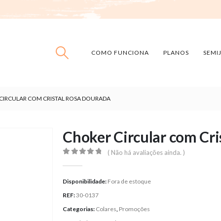
COMO FUNCIONA
PLANOS
SEMI
CIRCULAR COM CRISTAL ROSA DOURADA
Choker Circular com Cri
( Não há avaliações ainda. )
0
out of 5
Disponibilidade:
Fora de estoque
REF:
30-0137
Categorias:
Colares
,
Promoções