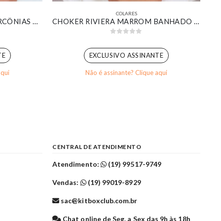
COLARES
COLAR RIVIERA BAGUETE ZIRCÔNIAS CRISTAL BANHADO EM OURO 18K
CHOKER RIVIERA MARROM BANHADO EM OURO 18K
0
out of 5
TE
EXCLUSIVO ASSINANTE
aqui
Não é assinante? Clique aqui
CENTRAL DE ATENDIMENTO
Atendimento:
(19) 99517-9749
Vendas:
(19) 99019-8929
sac@kitboxclub.com.br
l
Chat online de Seg. a Sex das 9h às 18h