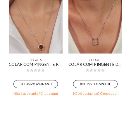
COLARES
COLARES
NÓ BANHADA EM OURO BRANCO
COLAR COM PINGENTE REDONDO ADORNO CRAVEJADO COM ZIRCÔNIA MARROM BANHADO EM OURO 18K
COLAR COM PINGENTE DESIGN MINIMALISTA DELICADO BANHADO EM OURO BRANCO
0
out of 5
0
out of 5
EXCLUSIVO ASSINANTE
EXCLUSIVO ASSINANTE
Não é assinante? Clique aqui
Não é assinante? Clique aqui