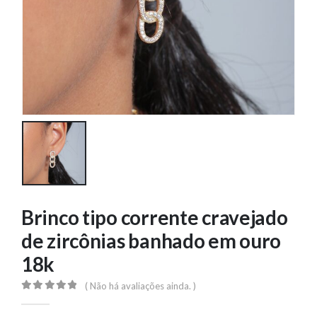
Brinco tipo corrente cravejado
de zircônias banhado em ouro
18k
( Não há avaliações ainda. )
0
out of 5