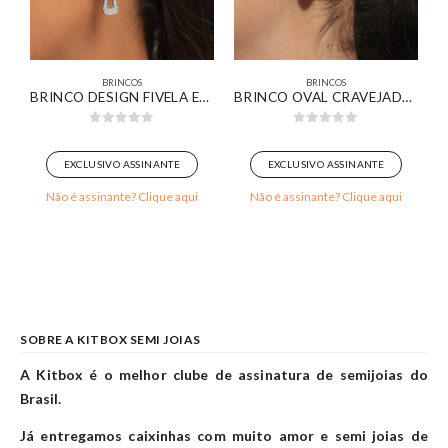
BRINCOS
BRINCOS
NTO DE LUZ BANHADO EM OURO 18K
BRINCO DESIGN FIVELA ESTILIZADA BANHADO EM OURO BRANCO
BRINCO OVAL CRAVEJADO BANHADO EM OURO BRANCO
0
out of 5
0
out of 5
EXCLUSIVO ASSINANTE
EXCLUSIVO ASSINANTE
Não é assinante? Clique aqui
Não é assinante? Clique aqui
SOBRE A KITBOX SEMI JOIAS
A Kitbox é o melhor clube de assinatura de semijoias do
Brasil.
Já entregamos caixinhas com muito amor e semi joias de