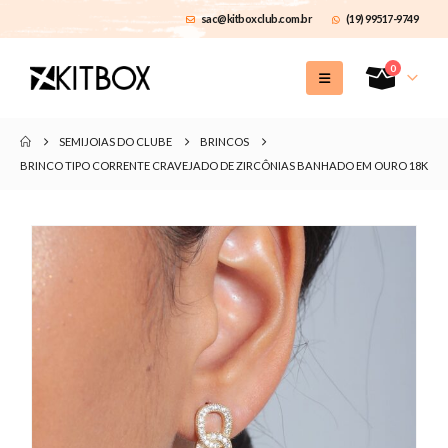
sac@kitboxclub.com.br
(19) 99517-9749
0
SEMIJOIAS DO CLUBE
BRINCOS
BRINCO TIPO CORRENTE CRAVEJADO DE ZIRCÔNIAS BANHADO EM OURO 18K