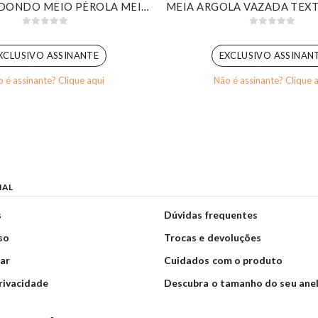
BRINCO REDONDO MEIO PÉROLA MEIO CRAVEJADO BANHADO EM OURO BRANCO
0
out of 5
0
out of 5
XCLUSIVO ASSINANTE
EXCLUSIVO ASSINAN
 é assinante? Clique aqui
Não é assinante? Clique 
NAL
s
Dúvidas frequentes
so
Trocas e devoluções
ar
Cuidados com o produto
privacidade
Descubra o tamanho do seu ane