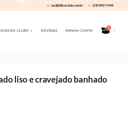
sac@kitboxclub.com.br
(19) 99517-9749
0
JOIAS DO CLUBE
DÚVIDAS
MINHA CONTA
ado liso e cravejado banhado