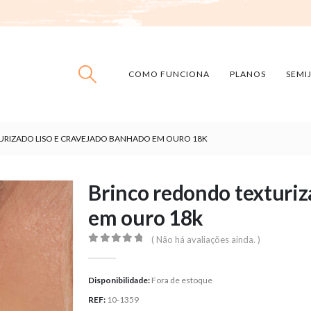
COMO FUNCIONA
PLANOS
SEMI
RIZADO LISO E CRAVEJADO BANHADO EM OURO 18K
Brinco redondo texturiz
em ouro 18k
( Não há avaliações ainda. )
0
out of 5
Disponibilidade:
Fora de estoque
REF:
10-1359