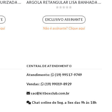
MEIA ARGOLA VAZADA TEXTURIZADA BANHADA EM OURO 18K
ARGOLA RETANGULAR LISA BANHADA EM OURO 18K
0
out of 5
TE
EXCLUSIVO ASSINANTE
aqui
Não é assinante? Clique aqui
CENTRAL DE ATENDIMENTO
Atendimento:
(19) 99517-9749
Vendas:
(19) 99019-8929
sac@kitboxclub.com.br
l
Chat online de Seg. a Sex das 9h às 18h