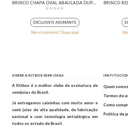
BRINCO DESIGN FIVELA ESTILIZADA BANHADO EM OURO BRANCO
BRINCO CHAPA OVAL ABAULADA DUPLA BANHADO EM OURO BRANCO
0
out of 5
EXCLUSIVO ASSINANTE
E
Não é assinante? Clique aqui
Não
SOBRE A KITBOX SEMI JOIAS
INSTITUCIO
A Kitbox é o melhor clube de assinatura de
Quem somo
semijoias do Brasil.
Termos de u
Já entregamos caixinhas com muito amor e
Como compr
semi joias de alta qualidade, de fabricação
Política de 
nacional e com tecnologia antialérgica em
todos os estado de Brasil.