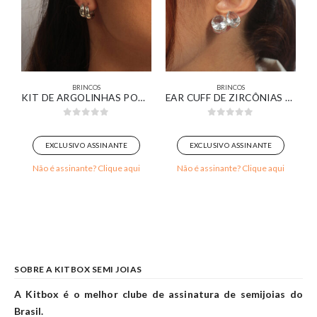
BRINCOS
BRINCOS
GN BOLSA CRAVEJADA BANHADO EM OURO 18K
KIT DE ARGOLINHAS PONTA AFINADA LISAS BANHADA EM OURO BRANCO
EAR CUFF DE ZIRCÔNIAS CRISTAL BANHADO EM OURO BRANCO
0
out of 5
0
out of 5
EXCLUSIVO ASSINANTE
EXCLUSIVO ASSINANTE
Não é assinante? Clique aqui
Não é assinante? Clique aqui
SOBRE A KITBOX SEMI JOIAS
A Kitbox é o melhor clube de assinatura de semijoias do
Brasil.