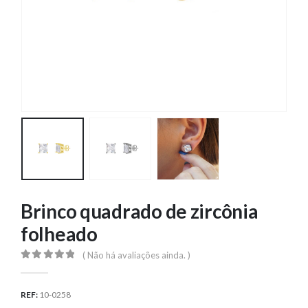
Brinco quadrado de zircônia
folheado
( Não há avaliações ainda. )
0
out of 5
REF:
10-0258