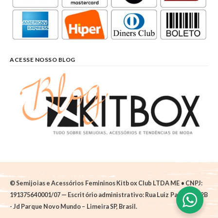
ACESSE NOSSO BLOG
© Semijoias e Acessórios Femininos Kitbox Club LTDA ME • CNPJ:
191375640001/07 — Escritório administrativo: Rua Luiz Pantano, 62B
- Jd Parque Novo Mundo – Limeira SP, Brasil.