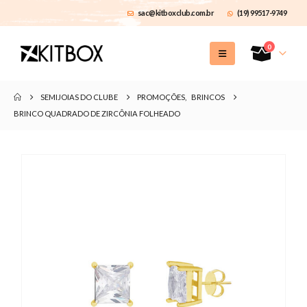
sac@kitboxclub.com.br
(19) 99517-9749
0
SEMIJOIAS DO CLUBE
PROMOÇÕES
,
BRINCOS
BRINCO QUADRADO DE ZIRCÔNIA FOLHEADO