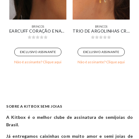
BRINCOS
BRINCOS
L COM PIERCING FAKE LISO BANHADO EM OURO BRANCO
EARCUFF CORAÇÃO E NAVETE CRISTAL BANHADO EM OURO BRANCO
TRIO DE ARGOLINHAS CRAVEJADA COM PINGENTES MULTIFORMAS COLORIDOS BANHADO EM OURO 18K
0
out of 5
0
out of 5
EXCLUSIVO ASSINANTE
EXCLUSIVO ASSINANTE
Não é assinante? Clique aqui
Não é assinante? Clique aqui
SOBRE A KITBOX SEMI JOIAS
A Kitbox é o melhor clube de assinatura de semijoias do
Brasil.
Já entregamos caixinhas com muito amor e semi joias de