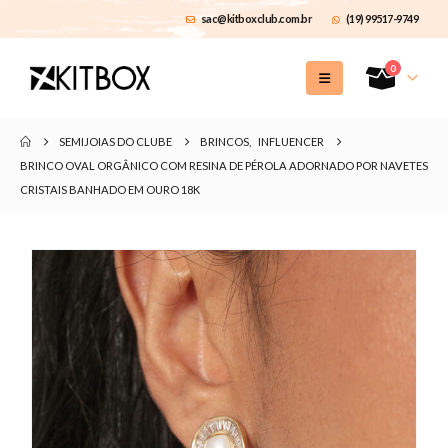
sac@kitboxclub.com.br
(19) 99517-9749
0
SEMIJOIAS DO CLUBE
BRINCOS
,
INFLUENCER
BRINCO OVAL ORGÂNICO COM RESINA DE PÉROLA ADORNADO POR NAVETES
CRISTAIS BANHADO EM OURO 18K