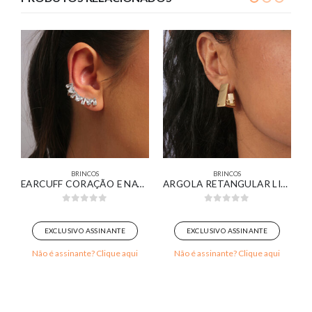
BRINCOS
BRINCOS
EARCUFF CORAÇÃO E NAVETE CRISTAL BANHADO EM OURO BRANCO
ARGOLA RETANGULAR LISA BANHADA EM OURO 18K
0
out of 5
0
out of 5
EXCLUSIVO ASSINANTE
EXCLUSIVO ASSINANTE
Não é assinante? Clique aqui
Não é assinante? Clique aqui