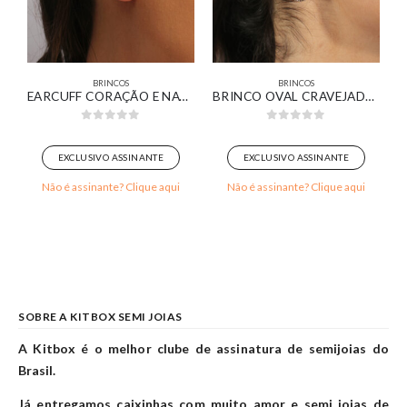
BRINCOS
BRINCOS
SA BANHADA EM OURO 18K
EARCUFF CORAÇÃO E NAVETE CRISTAL BANHADO EM OURO BRANCO
BRINCO OVAL CRAVEJADO BANHADO EM OURO 18K
0
out of 5
0
out of 5
EXCLUSIVO ASSINANTE
EXCLUSIVO ASSINANTE
Não é assinante? Clique aqui
Não é assinante? Clique aqui
SOBRE A KITBOX SEMI JOIAS
A Kitbox é o melhor clube de assinatura de semijoias do
Brasil.
Já entregamos caixinhas com muito amor e semi joias de