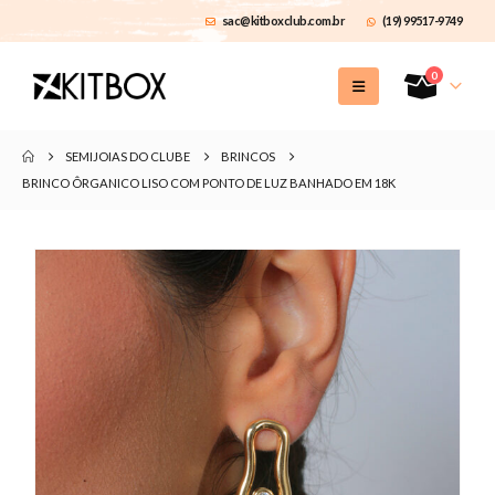
sac@kitboxclub.com.br
(19) 99517-9749
0
SEMIJOIAS DO CLUBE
BRINCOS
BRINCO ÔRGANICO LISO COM PONTO DE LUZ BANHADO EM 18K