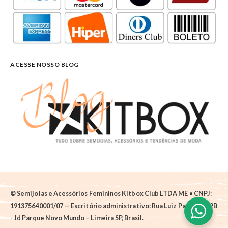
ACESSE NOSSO BLOG
© Semijoias e Acessórios Femininos Kitbox Club LTDA ME • CNPJ:
191375640001/07 — Escritório administrativo: Rua Luiz Pantano, 62B
- Jd Parque Novo Mundo – Limeira SP, Brasil.