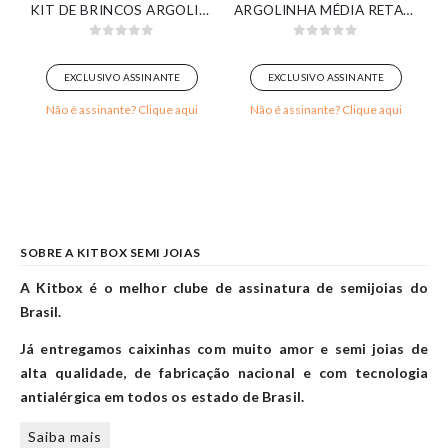
A BANHADO EM OURO BRANCO
KIT DE BRINCOS ARGOLINHA PAVÊ E PONTO DE LUZ BANHADO EM OURO 18K
ARGOLINHA MÉDIA RETANGULAR PAVÊ CRAVEJADA BANHADA EM OURO BRANCO
0
out of 5
0
out of 5
EXCLUSIVO ASSINANTE
EXCLUSIVO ASSINANTE
Não é assinante? Clique aqui
Não é assinante? Clique aqui
SOBRE A KITBOX SEMI JOIAS
A Kitbox é o melhor clube de assinatura de semijoias do
Brasil.
Já entregamos caixinhas com muito amor e semi joias de
alta qualidade, de fabricação nacional e com tecnologia
antialérgica em todos os estado de Brasil.
Saiba mais