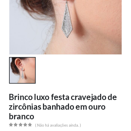
Brinco luxo festa cravejado de
zircônias banhado em ouro
branco
( Não há avaliações ainda. )
0
out of 5