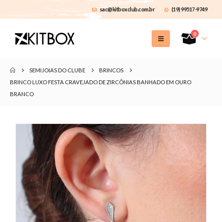
sac@kitboxclub.com.br
(19) 99517-9749
0
SEMIJOIAS DO CLUBE
BRINCOS
BRINCO LUXO FESTA CRAVEJADO DE ZIRCÔNIAS BANHADO EM OURO
BRANCO