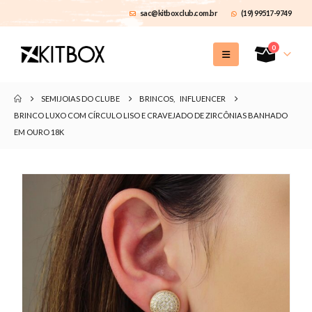
sac@kitboxclub.com.br
(19) 99517-9749
0
SEMIJOIAS DO CLUBE
BRINCOS
,
INFLUENCER
BRINCO LUXO COM CÍRCULO LISO E CRAVEJADO DE ZIRCÔNIAS BANHADO
EM OURO 18K