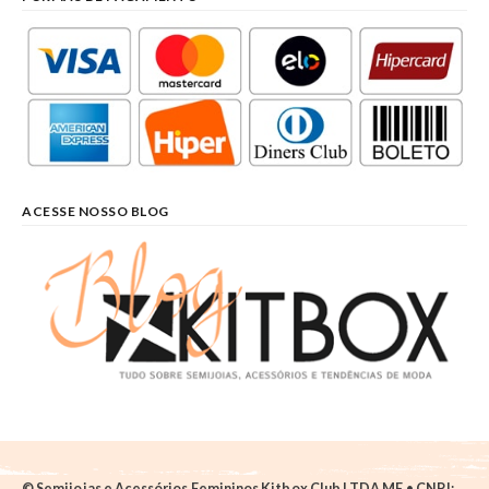
ACESSE NOSSO BLOG
© Semijoias e Acessórios Femininos Kitbox Club LTDA ME • CNPJ: