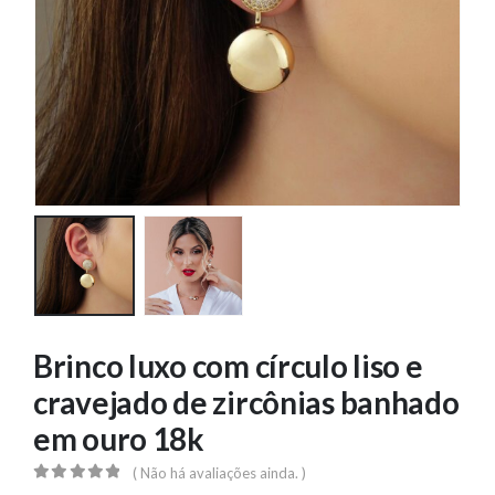
Brinco luxo com círculo liso e
cravejado de zircônias banhado
em ouro 18k
( Não há avaliações ainda. )
0
out of 5