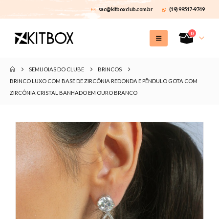
sac@kitboxclub.com.br
(19) 99517-9749
0
SEMIJOIAS DO CLUBE
BRINCOS
BRINCO LUXO COM BASE DE ZIRCÔNIA REDONDA E PÊNDULO GOTA COM
ZIRCÔNIA CRISTAL BANHADO EM OURO BRANCO