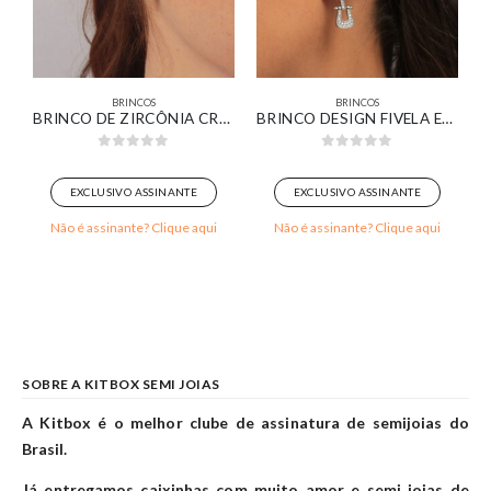
BRINCOS
BRINCOS
NOX)
BRINCO DE ZIRCÔNIA CRISTAL RETANGULAR COM DETALHES BANHADO EM OURO BRANCO
BRINCO DESIGN FIVELA ESTILIZADA BANHADO EM OURO BRANCO
0
out of 5
0
out of 5
EXCLUSIVO ASSINANTE
EXCLUSIVO ASSINANTE
Não é assinante? Clique aqui
Não é assinante? Clique aqui
SOBRE A KITBOX SEMI JOIAS
A Kitbox é o melhor clube de assinatura de semijoias do
Brasil.
Já entregamos caixinhas com muito amor e semi joias de