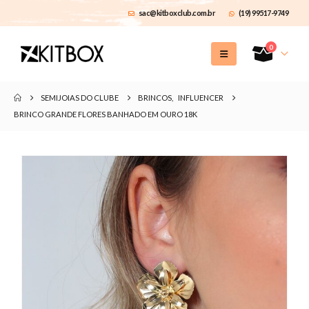
sac@kitboxclub.com.br
(19) 99517-9749
0
SEMIJOIAS DO CLUBE
BRINCOS
,
INFLUENCER
BRINCO GRANDE FLORES BANHADO EM OURO 18K