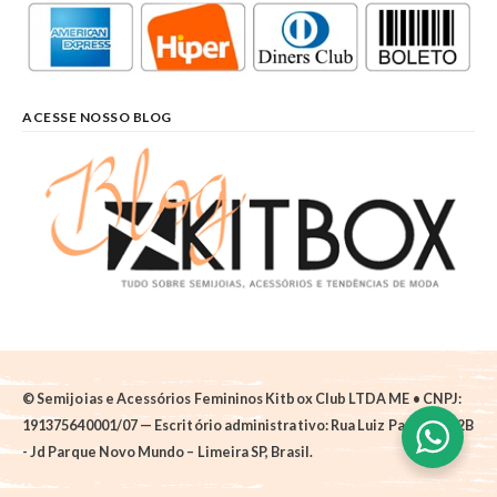
ACESSE NOSSO BLOG
© Semijoias e Acessórios Femininos Kitbox Club LTDA ME • CNPJ:
191375640001/07 — Escritório administrativo: Rua Luiz Pantano, 62B
- Jd Parque Novo Mundo – Limeira SP, Brasil.