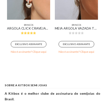
BRINCOS
BRINCOS
STAL BANHADO EM OURO BRANCO
ARGOLA CLICK CRAVEJADA COM PINGENTE DE CORAÇÃO CRAVEJADO BANHADO EM OURO 18K
MEIA ARGOLA VAZADA TEXTURIZADA BANHADA EM OURO BRANCO
5.00
out of 5
0
out of 5
EXCLUSIVO ASSINANTE
EXCLUSIVO ASSINANTE
Não é assinante? Clique aqui
Não é assinante? Clique aqui
SOBRE A KITBOX SEMI JOIAS
A Kitbox é o melhor clube de assinatura de semijoias do
Brasil.