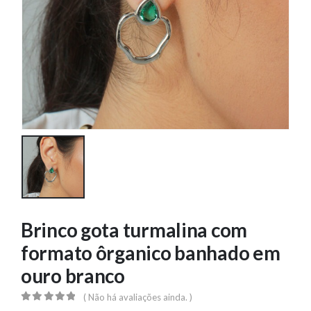
Brinco gota turmalina com
formato ôrganico banhado em
ouro branco
( Não há avaliações ainda. )
0
out of 5