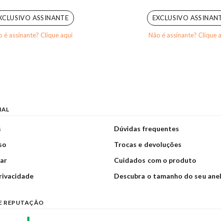
0
out of 5
0
out of 5
XCLUSIVO ASSINANTE
EXCLUSIVO ASSINAN
 é assinante? Clique aqui
Não é assinante? Clique 
NAL
s
Dúvidas frequentes
so
Trocas e devoluções
ar
Cuidados com o produto
privacidade
Descubra o tamanho do seu ane
E REPUTAÇÃO