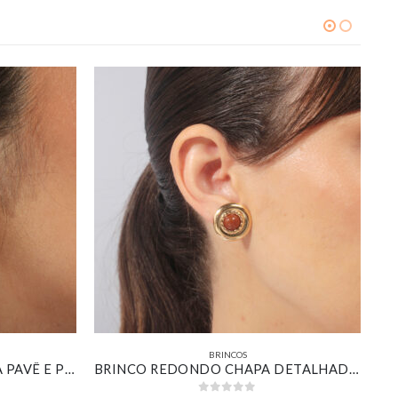
BRINCOS
KIT DE BRINCOS ARGOLINHA PAVÊ E PONTO DE LUZ BANHADO EM OURO 18K
BRINCO REDONDO CHAPA DETALHADA COM PEDRA MARROM BANHADO EM OURO 18K