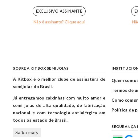
0
out of 5
EXCLUSIVO ASSINANTE
E
Não é assinante? Clique aqui
Não
SOBRE A KITBOX SEMI JOIAS
INSTITUCIO
A Kitbox é o melhor clube de assinatura de
Quem somo
semijoias do Brasil.
Termos de u
Já entregamos caixinhas com muito amor e
Como compr
semi joias de alta qualidade, de fabricação
Política de 
nacional e com tecnologia antialérgica em
todos os estado de Brasil.
SEGURANÇA 
Saiba mais