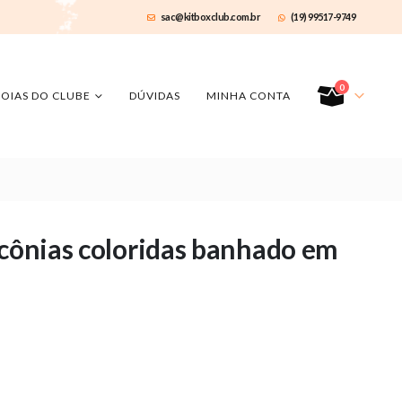
sac@kitboxclub.com.br
(19) 99517-9749
0
JOIAS DO CLUBE
DÚVIDAS
MINHA CONTA
rcônias coloridas banhado em