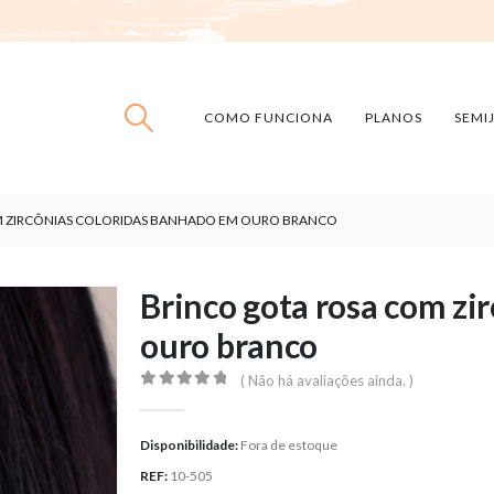
COMO FUNCIONA
PLANOS
SEMI
M ZIRCÔNIAS COLORIDAS BANHADO EM OURO BRANCO
Brinco gota rosa com zi
ouro branco
( Não há avaliações ainda. )
0
out of 5
Disponibilidade:
Fora de estoque
REF:
10-505