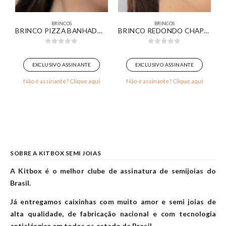
BRINCOS
BRINCOS
SA BANHADA EM OURO 18K
BRINCO PIZZA BANHADO EM OURO BRANCO
BRINCO REDONDO CHAPA DETALHADA COM PEDRA MARROM BANHADO EM OURO 18K
0
out of 5
0
out of 5
EXCLUSIVO ASSINANTE
EXCLUSIVO ASSINANTE
Não é assinante? Clique aqui
Não é assinante? Clique aqui
SOBRE A KITBOX SEMI JOIAS
A Kitbox é o melhor clube de assinatura de semijoias do
Brasil.
Já entregamos caixinhas com muito amor e semi joias de
alta qualidade, de fabricação nacional e com tecnologia
antialérgica em todos os estado de Brasil.