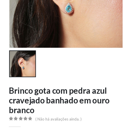
Brinco gota com pedra azul
cravejado banhado em ouro
branco
( Não há avaliações ainda. )
0
out of 5