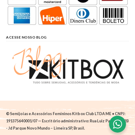
ACESSE NOSSO BLOG
© Semijoias e Acessórios Femininos Kitbox Club LTDA ME • CNPJ:
191375640001/07 — Escritório administrativo: Rua Luiz Pantano, 62B
- Jd Parque Novo Mundo – Limeira SP, Brasil.