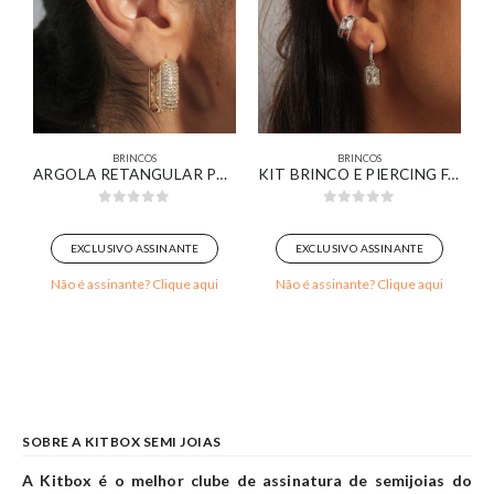
BRINCOS
BRINCOS
IZADA BANHADO EM OURO BRANCO
ARGOLA RETANGULAR PAVÊ BANHADA EM OURO 18K
KIT BRINCO E PIERCING FAKE ZIRCÔNIA RETANGULAR CRISTAL CRAVEJADA BANHADO EM OURO BRANCO
0
out of 5
0
out of 5
EXCLUSIVO ASSINANTE
EXCLUSIVO ASSINANTE
Não é assinante? Clique aqui
Não é assinante? Clique aqui
SOBRE A KITBOX SEMI JOIAS
A Kitbox é o melhor clube de assinatura de semijoias do