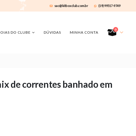
sac@kitboxclub.com.br
(19) 99517-9749
0
JOIAS DO CLUBE
DÚVIDAS
MINHA CONTA
mix de correntes banhado em