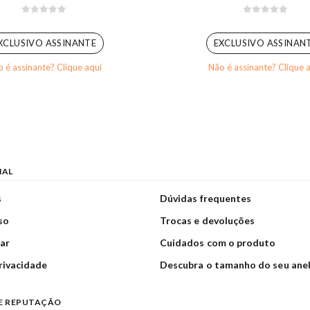
0
out of 5
0
out of 5
XCLUSIVO ASSINANTE
EXCLUSIVO ASSINAN
 é assinante? Clique aqui
Não é assinante? Clique 
NAL
s
Dúvidas frequentes
so
Trocas e devoluções
ar
Cuidados com o produto
privacidade
Descubra o tamanho do seu ane
E REPUTAÇÃO