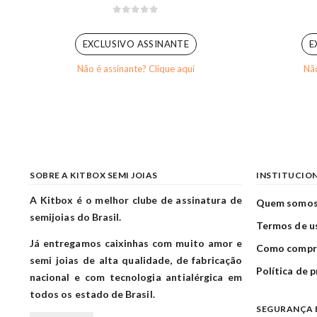
0
out of 5
EXCLUSIVO ASSINANTE
E
Não é assinante? Clique aqui
Não
SOBRE A KITBOX SEMI JOIAS
INSTITUCIO
A Kitbox é o melhor clube de assinatura de
Quem somo
semijoias do Brasil.
Termos de u
Já entregamos caixinhas com muito amor e
Como compr
semi joias de alta qualidade, de fabricação
Política de 
nacional e com tecnologia antialérgica em
todos os estado de Brasil.
SEGURANÇA 