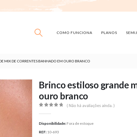
COMO FUNCIONA
PLANOS
SEMI
NDE MIX DE CORRENTES BANHADO EM OURO BRANCO
Brinco estiloso grande 
ouro branco
( Não há avaliações ainda. )
0
out of 5
Disponibilidade:
Fora de estoque
REF:
10-693