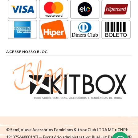
ACESSE NOSSO BLOG
© Semijoias e Acessórios Femininos Kitbox Club LTDA ME • CNPJ:
191375640001/07 — Escritório administrativo: Rua Luiz Pantano, 62B