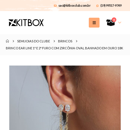
sac@kitboxclub.com.br
(19) 99517-9749
0
SEMIJOIAS DO CLUBE
BRINCOS
BRINCO EAR LINE 1º E 2º FURO COM ZIRCÔNIA OVAL BANHADO EM OURO 18K