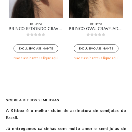
BRINCOS
BRINCOS
O DE LUZ BANHADO EM OURO BRANCO
BRINCO REDONDO CRAVEJADO COM ZIRCÔNIA ESMERALDA BANHADO EM OURO 18K
BRINCO OVAL CRAVEJADO BANHADO EM OURO 18K
0
out of 5
0
out of 5
EXCLUSIVO ASSINANTE
EXCLUSIVO ASSINANTE
Não é assinante? Clique aqui
Não é assinante? Clique aqui
SOBRE A KITBOX SEMI JOIAS
A Kitbox é o melhor clube de assinatura de semijoias do
Brasil.
Já entregamos caixinhas com muito amor e semi joias de