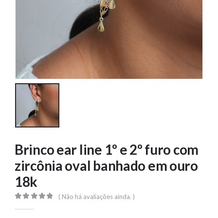
Brinco ear line 1º e 2º furo com
zircônia oval banhado em ouro
18k
( Não há avaliações ainda. )
0
out of 5