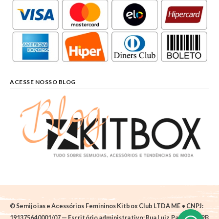
ACESSE NOSSO BLOG
© Semijoias e Acessórios Femininos Kitbox Club LTDA ME • CNPJ:
191375640001/07 — Escritório administrativo: Rua Luiz Pantano, 62B