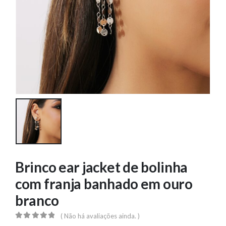
Brinco ear jacket de bolinha
com franja banhado em ouro
branco
( Não há avaliações ainda. )
0
out of 5