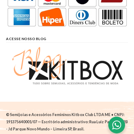
ACESSE NOSSO BLOG
© Semijoias e Acessórios Femininos Kitbox Club LTDA ME • CNPJ:
191375640001/07 — Escritório administrativo: Rua Luiz Pantano, 62B
- Jd Parque Novo Mundo – Limeira SP, Brasil.