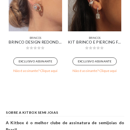
BRINCOS
BRINCOS
DA COM PEDRA MARROM BANHADO EM OURO 18K
BRINCO DESIGN REDONDO ORGÂNICO COM ZIRCÔNIA CRISTAL LISO E CRAVEJADO BANHADO EM OURO 18K
KIT BRINCO E PIERCING FAKE ZIRCÔNIA RETANGULAR CRISTAL CRAVEJADA BANHADO EM OURO BRANCO
0
out of 5
0
out of 5
EXCLUSIVO ASSINANTE
EXCLUSIVO ASSINANTE
Não é assinante? Clique aqui
Não é assinante? Clique aqui
SOBRE A KITBOX SEMI JOIAS
A Kitbox é o melhor clube de assinatura de semijoias do
Brasil.