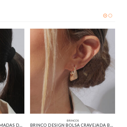
BRINCOS
MAXI BRINCO FLOR COM CAMADAS DE PÉTALAS RESINADA NA COR TERRACOTA BANHADO EM OURO 18K
BRINCO DESIGN BOLSA CRAVEJADA BANHADO EM OURO 18K