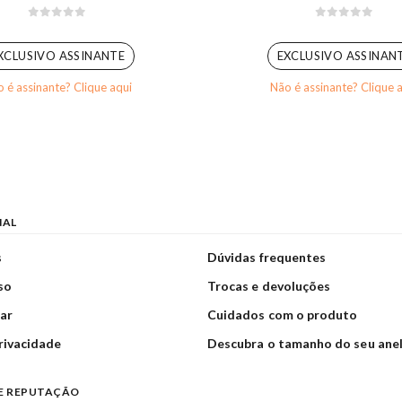
0
out of 5
0
out of 5
XCLUSIVO ASSINANTE
EXCLUSIVO ASSINAN
 é assinante? Clique aqui
Não é assinante? Clique 
NAL
s
Dúvidas frequentes
so
Trocas e devoluções
ar
Cuidados com o produto
privacidade
Descubra o tamanho do seu ane
E REPUTAÇÃO