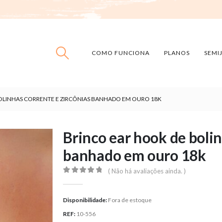
COMO FUNCIONA
PLANOS
SEMI
OLINHAS CORRENTE E ZIRCÔNIAS BANHADO EM OURO 18K
Brinco ear hook de bolin
banhado em ouro 18k
( Não há avaliações ainda. )
0
out of 5
Disponibilidade:
Fora de estoque
REF:
10-556