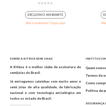
0
out of 5
EXCLUSIVO ASSINANTE
E
Não é assinante? Clique aqui
Não
SOBRE A KITBOX SEMI JOIAS
INSTITUCIO
A Kitbox é o melhor clube de assinatura de
Quem somo
semijoias do Brasil.
Termos de u
Já entregamos caixinhas com muito amor e
Como compr
semi joias de alta qualidade, de fabricação
Política de 
nacional e com tecnologia antialérgica em
todos os estado de Brasil.
SEGURANÇA 