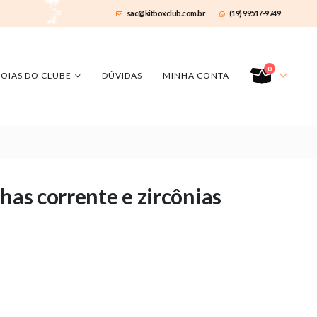
sac@kitboxclub.com.br
(19) 99517-9749
0
JOIAS DO CLUBE
DÚVIDAS
MINHA CONTA
has corrente e zircônias