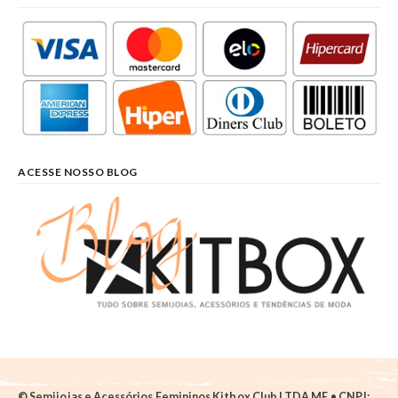
ACESSE NOSSO BLOG
© Semijoias e Acessórios Femininos Kitbox Club LTDA ME • CNPJ: