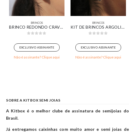
BRINCOS
BRINCOS
A ESMERALDA BANHADO EM OURO BRANCO
BRINCO REDONDO CRAVEJADO COM ZIRCÔNIA ESMERALDA BANHADO EM OURO 18K
KIT DE BRINCOS ARGOLINHA PAVÊ E PONTO DE LUZ BANHADO EM OURO BRANCO
0
out of 5
0
out of 5
EXCLUSIVO ASSINANTE
EXCLUSIVO ASSINANTE
Não é assinante? Clique aqui
Não é assinante? Clique aqui
SOBRE A KITBOX SEMI JOIAS
A Kitbox é o melhor clube de assinatura de semijoias do
Brasil.
Já entregamos caixinhas com muito amor e semi joias de