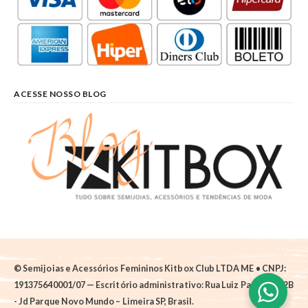
ACESSE NOSSO BLOG
© Semijoias e Acessórios Femininos Kitbox Club LTDA ME • CNPJ:
191375640001/07 — Escritório administrativo: Rua Luiz Pantano, 62B
- Jd Parque Novo Mundo – Limeira SP, Brasil.