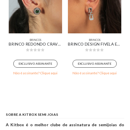
BRINCOS
BRINCOS
ADA EM OURO 18K
BRINCO REDONDO CRAVEJADO COM ZIRCÔNIA ESMERALDA BANHADO EM OURO BRANCO
BRINCO DESIGN FIVELA ESTILIZADA BANHADO EM OURO BRANCO
0
out of 5
0
out of 5
EXCLUSIVO ASSINANTE
EXCLUSIVO ASSINANTE
Não é assinante? Clique aqui
Não é assinante? Clique aqui
SOBRE A KITBOX SEMI JOIAS
A Kitbox é o melhor clube de assinatura de semijoias do