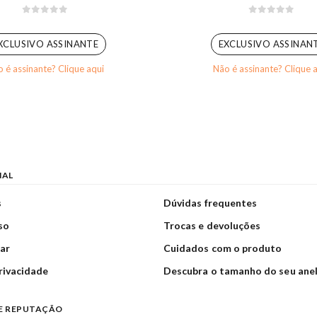
0
out of 5
0
out of 5
XCLUSIVO ASSINANTE
EXCLUSIVO ASSINAN
 é assinante? Clique aqui
Não é assinante? Clique 
NAL
s
Dúvidas frequentes
so
Trocas e devoluções
ar
Cuidados com o produto
privacidade
Descubra o tamanho do seu ane
E REPUTAÇÃO