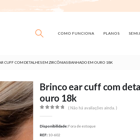
COMO FUNCIONA
PLANOS
SEMI
AR CUFF COM DETALHES EM ZIRCÔNIAS BANHADO EM OURO 18K
Brinco ear cuff com det
ouro 18k
( Não há avaliações ainda. )
0
out of 5
Disponibilidade:
Fora de estoque
REF:
10-602