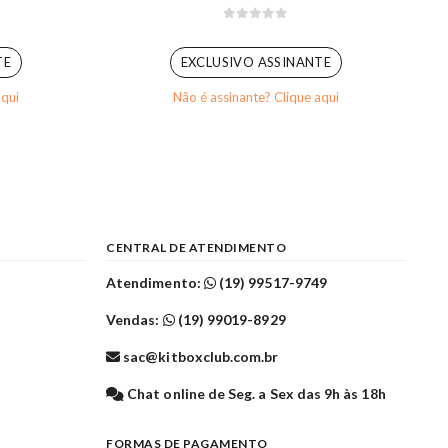
0
out of 5
TE
EXCLUSIVO ASSINANTE
aqui
Não é assinante? Clique aqui
CENTRAL DE ATENDIMENTO
Atendimento:
(19) 99517-9749
Vendas:
(19) 99019-8929
sac@kitboxclub.com.br
l
Chat online de Seg. a Sex das 9h às 18h
FORMAS DE PAGAMENTO