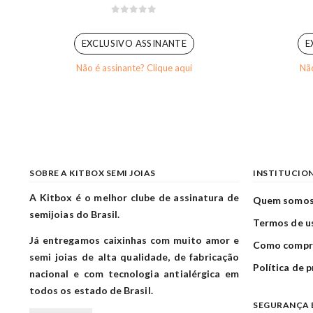
0
out of 5
EXCLUSIVO ASSINANTE
E
Não é assinante? Clique aqui
Não
SOBRE A KITBOX SEMI JOIAS
INSTITUCIO
A Kitbox é o melhor clube de assinatura de
Quem somo
semijoias do Brasil.
Termos de u
Já entregamos caixinhas com muito amor e
Como compr
semi joias de alta qualidade, de fabricação
Política de 
nacional e com tecnologia antialérgica em
todos os estado de Brasil.
SEGURANÇA 