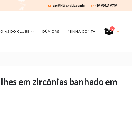
sac@kitboxclub.com.br
(19) 99517-9749
0
JOIAS DO CLUBE
DÚVIDAS
MINHA CONTA
alhes em zircônias banhado em