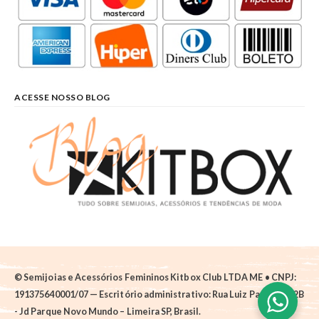
ACESSE NOSSO BLOG
© Semijoias e Acessórios Femininos Kitbox Club LTDA ME • CNPJ:
191375640001/07 — Escritório administrativo: Rua Luiz Pantano, 62B
- Jd Parque Novo Mundo – Limeira SP, Brasil.