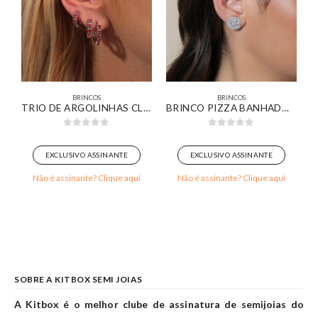
BRINCOS
BRINCOS
GN BOLSA CRAVEJADA BANHADO EM OURO 18K
TRIO DE ARGOLINHAS CLICK COM ZIRCÔNIAS FÚCSIA BANHADO EM OURO BRANCO
BRINCO PIZZA BANHADO EM OURO BRANCO
0
out of 5
0
out of 5
EXCLUSIVO ASSINANTE
EXCLUSIVO ASSINANTE
Não é assinante? Clique aqui
Não é assinante? Clique aqui
SOBRE A KITBOX SEMI JOIAS
A Kitbox é o melhor clube de assinatura de semijoias do