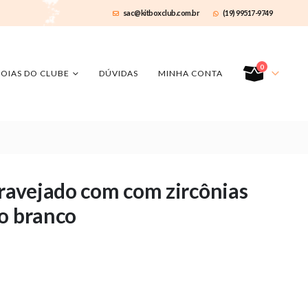
sac@kitboxclub.com.br
(19) 99517-9749
0
JOIAS DO CLUBE
DÚVIDAS
MINHA CONTA
cravejado com com zircônias
o branco