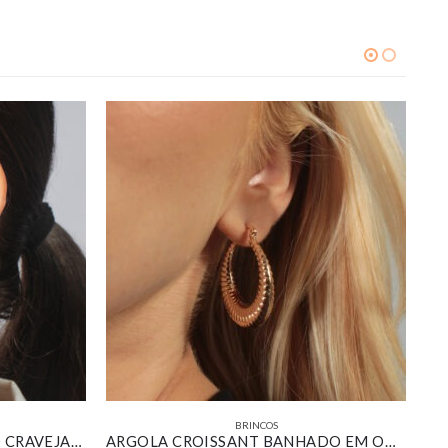
BRINCOS
BRINCO REDONDO ADORNO CRAVEJADO COM ZIRCÔNIA MARROM BANHADO EM OURO 18K
ARGOLA CROISSANT BANHADO EM OURO 18K