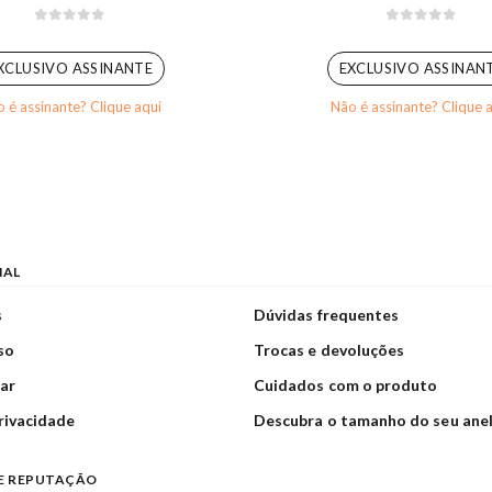
0
out of 5
0
out of 5
XCLUSIVO ASSINANTE
EXCLUSIVO ASSINAN
 é assinante? Clique aqui
Não é assinante? Clique 
NAL
s
Dúvidas frequentes
so
Trocas e devoluções
ar
Cuidados com o produto
privacidade
Descubra o tamanho do seu ane
E REPUTAÇÃO