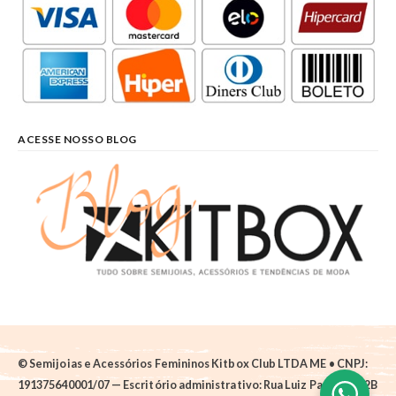
ACESSE NOSSO BLOG
© Semijoias e Acessórios Femininos Kitbox Club LTDA ME • CNPJ:
191375640001/07 — Escritório administrativo: Rua Luiz Pantano, 62B