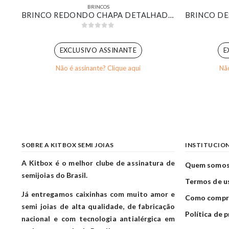
BRINCOS
EAR CUFF DE ZIRCÔNIAS CRISTAL BANHADO EM OURO BRANCO
BRINCO REDONDO CHAPA DETALHADA COM PEDRA MARROM BANHADO EM OURO 18K
0
out of 5
EXCLUSIVO ASSINANTE
E
Não é assinante? Clique aqui
Não
SOBRE A KITBOX SEMI JOIAS
INSTITUCIO
A Kitbox é o melhor clube de assinatura de
Quem somo
semijoias do Brasil.
Termos de u
Já entregamos caixinhas com muito amor e
Como compr
semi joias de alta qualidade, de fabricação
Política de 
nacional e com tecnologia antialérgica em