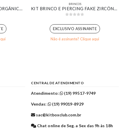
BRINCOS
BRINCO DESIGN REDONDO ORGÂNICO COM ZIRCÔNIA CRISTAL LISO E CRAVEJADO BANHADO EM OURO 18K
KIT BRINCO E PIERCING FAKE ZIRCÔNIA RETANGULAR CRISTAL CRAVEJADA BANHADO EM OURO 18K
0
out of 5
TE
EXCLUSIVO ASSINANTE
aqui
Não é assinante? Clique aqui
CENTRAL DE ATENDIMENTO
Atendimento:
(19) 99517-9749
Vendas:
(19) 99019-8929
sac@kitboxclub.com.br
l
Chat online de Seg. a Sex das 9h às 18h