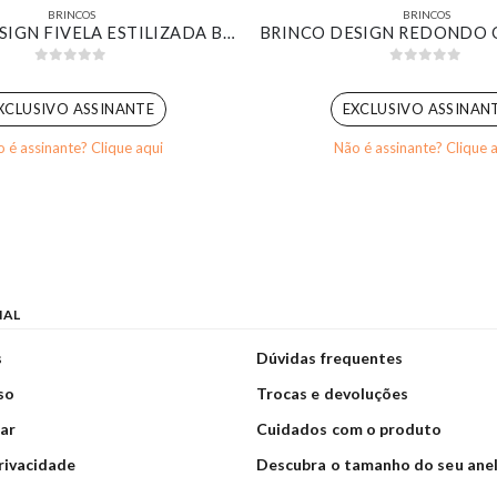
BRINCOS
BRINCOS
BRINCO DESIGN FIVELA ESTILIZADA BANHADO EM OURO BRANCO
0
out of 5
0
out of 5
XCLUSIVO ASSINANTE
EXCLUSIVO ASSINAN
 é assinante? Clique aqui
Não é assinante? Clique 
NAL
s
Dúvidas frequentes
so
Trocas e devoluções
ar
Cuidados com o produto
privacidade
Descubra o tamanho do seu ane