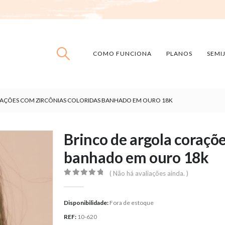
COMO FUNCIONA
PLANOS
SEMI
RAÇÕES COM ZIRCÔNIAS COLORIDAS BANHADO EM OURO 18K
Brinco de argola coraçõe
banhado em ouro 18k
( Não há avaliações ainda. )
0
out of 5
Disponibilidade:
Fora de estoque
REF:
10-620