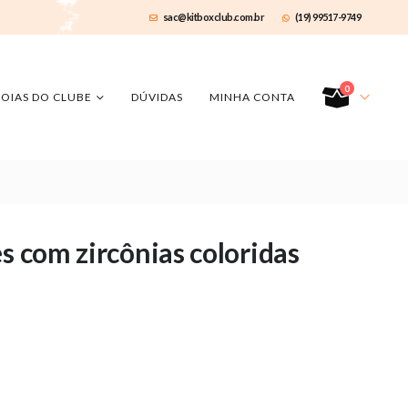
sac@kitboxclub.com.br
(19) 99517-9749
0
JOIAS DO CLUBE
DÚVIDAS
MINHA CONTA
s com zircônias coloridas