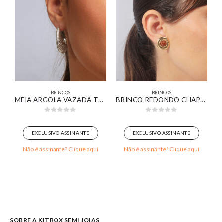
BRINCOS
BRINCOS
OISSANT BANHADO EM OURO 18K
MEIA ARGOLA VAZADA TEXTURIZADA BANHADA EM OURO BRANCO
BRINCO REDONDO CHAPA DETALHADA COM PEDRA MARROM BANHADO EM OURO 18K
0
out of 5
0
out of 5
EXCLUSIVO ASSINANTE
EXCLUSIVO ASSINANTE
Não é assinante? Clique aqui
Não é assinante? Clique aqui
SOBRE A KITBOX SEMI JOIAS