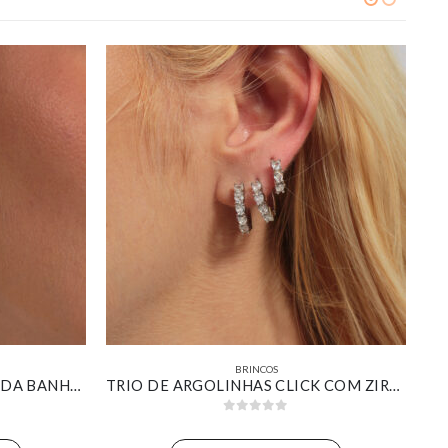
BRINCOS
BRINCO GOTA PAVÊ COMPRIDA BANHADO EM OURO 18K
TRIO DE ARGOLINHAS CLICK COM ZIRCÔNIAS CRISTAL BANHADO EM OURO BRANCO
0
out of 5