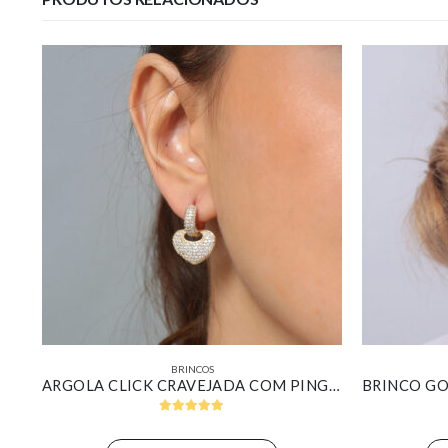
BRINCOS
TRIO DE ARGOLINHAS CLICK COM ZIRCÔNIAS AMARELAS BANHADO EM OURO BRANCO
ARGOLA CLICK CRAVEJADA COM PINGENTE DE CORAÇÃO CRAVEJADO BANHADO EM OURO 18K
5.00
out of 5