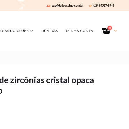
sac@kitboxclub.com.br
(19) 99517-9749
0
JOIAS DO CLUBE
DÚVIDAS
MINHA CONTA
de zircônias cristal opaca
o