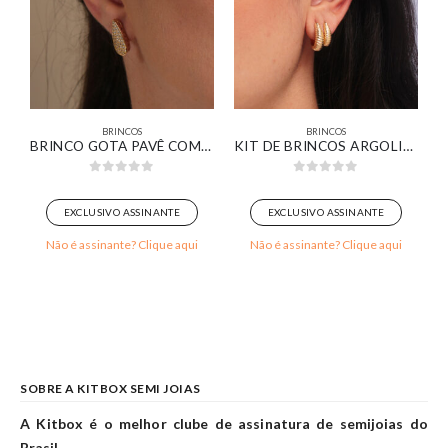
BRINCOS
BRINCOS
DONDO ORGÂNICO COM ZIRCÔNIA CRISTAL LISO E CRAVEJADO BANHADO EM OURO BRANCO
BRINCO GOTA PAVÊ COMPRIDA BANHADO EM OURO 18K
KIT DE BRINCOS ARGOLINHAS DESIGN CROISSANT BANHADO EM OURO 18K
0
out of 5
0
out of 5
EXCLUSIVO ASSINANTE
EXCLUSIVO ASSINANTE
Não é assinante? Clique aqui
Não é assinante? Clique aqui
SOBRE A KITBOX SEMI JOIAS
A Kitbox é o melhor clube de assinatura de semijoias do
Brasil.