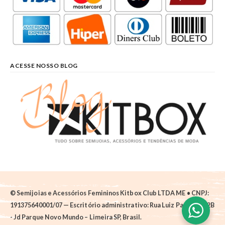
ACESSE NOSSO BLOG
© Semijoias e Acessórios Femininos Kitbox Club LTDA ME • CNPJ:
191375640001/07 — Escritório administrativo: Rua Luiz Pantano, 62B
- Jd Parque Novo Mundo – Limeira SP, Brasil.