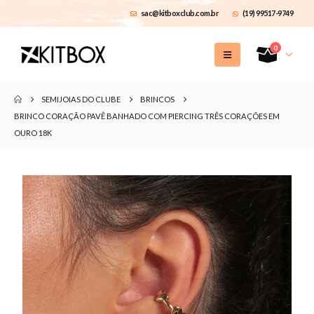
sac@kitboxclub.com.br
(19) 99517-9749
0
SEMIJOIAS DO CLUBE
BRINCOS
BRINCO CORAÇÃO PAVÊ BANHADO COM PIERCING TRÊS CORAÇÕES EM
OURO 18K