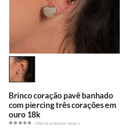
Brinco coração pavê banhado
com piercing três corações em
ouro 18k
( Não há avaliações ainda. )
0
out of 5