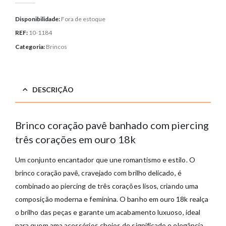
Disponibilidade:
Fora de estoque
REF:
10-1184
Categoria:
Brincos
DESCRIÇÃO
Brinco coração pavê banhado com piercing
três corações em ouro 18k
Um conjunto encantador que une romantismo e estilo. O
brinco coração pavê, cravejado com brilho delicado, é
combinado ao piercing de três corações lisos, criando uma
composição moderna e feminina. O banho em ouro 18k realça
o brilho das peças e garante um acabamento luxuoso, ideal
para quem ama acessórios cheios de significado e elegância.