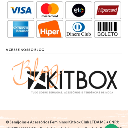
ACESSE NOSSO BLOG
© Semijoias e Acessórios Femininos Kitbox Club LTDA ME • CNPJ: